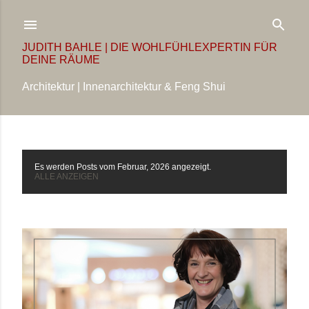
Direkt zum Hauptbereich
JUDITH BAHLE | DIE WOHLFÜHLEXPERTIN FÜR
DEINE RÄUME
Architektur | Innenarchitektur & Feng Shui
Es werden Posts vom Februar, 2026 angezeigt.
P
ALLE ANZEIGEN
o
s
t
s