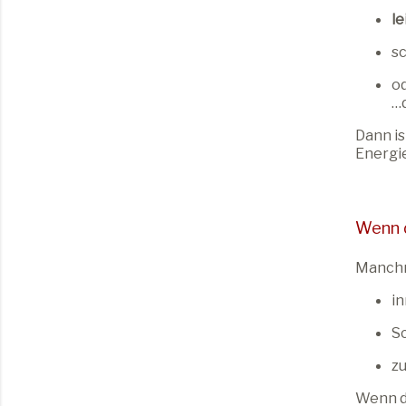
le
sc
od
…d
Dann is
Energie
Wenn d
Manchma
in
S
zu
Wenn du