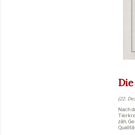
Die
(22. De
Nach de
Tierkre
zäh. G
Qualitä