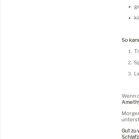
ge
kl
So kann
Tr
Sp
Le
Wenn d
Amethy
Morgens
unterst
Gut zu 
Schlaf