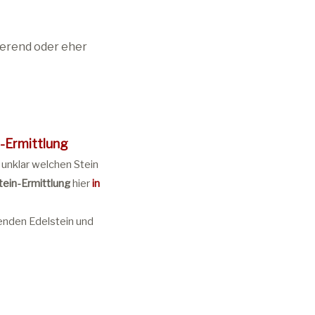
sierend oder eher
-Ermittlung
r unklar welchen Stein
tein-Ermittlung
hier
in
enden Edelstein und