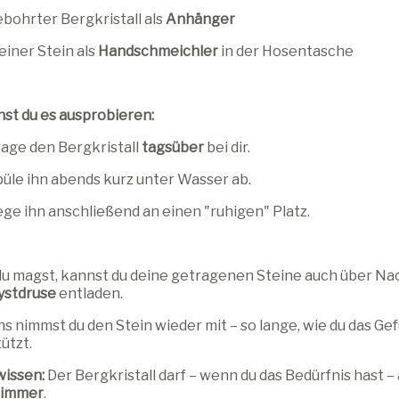
bohrter Bergkristall als
Anhänger
einer Stein als
Handschmeichler
in der Hosentasche
st du es ausprobieren:
age den Bergkristall
tagsüber
bei dir.
üle ihn abends kurz unter Wasser ab.
ge ihn anschließend an einen "ruhigen" Platz.
u magst, kannst du deine getragenen Steine auch über Nac
stdruse
entladen.
 nimmst du den Stein wieder mit – so lange, wie du das Gefü
ützt.
wissen:
Der Bergkristall darf – wenn du das Bedürfnis hast –
zimmer
.