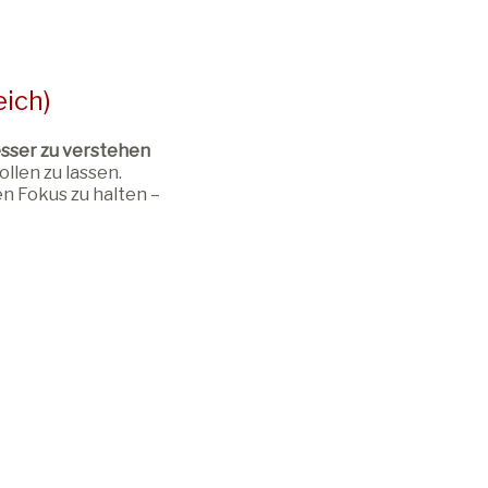
eich)
sser zu verstehen
llen zu lassen.
den Fokus zu halten –