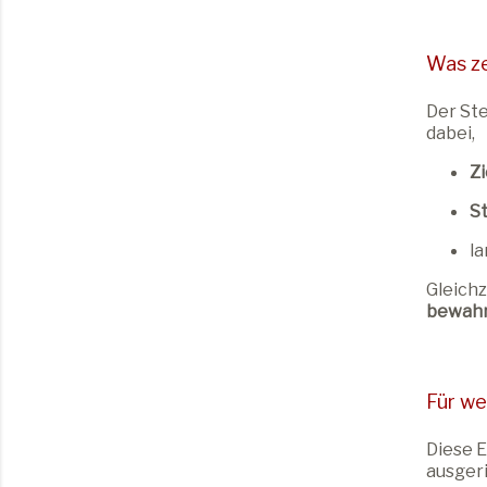
Was ze
Der Ste
dabei,
Zi
S
la
Gleichz
bewah
Für we
Diese E
ausgeri