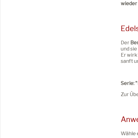
wieder
Edels
Der
Ber
und sie
Er wirk
sanft u
Serie: 
Zur Übe
Anwe
Wähle e