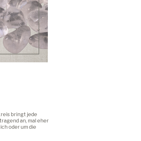
reis bringt jede
 tragend an, mal eher
ich oder um die