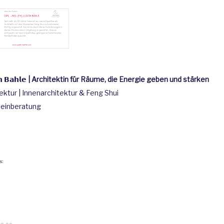
𝗵
𝗕𝗮𝗵𝗹𝗲
| Architektin für Räume, die Energie geben und stärken
ektur | Innenarchitektur & Feng Shui
teinberatung
s: