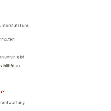
 unterstützt uns
vermögen
n unruhig ist
xibilität zu
en?
 Verantwortung