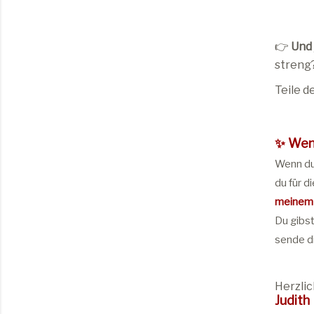
👉
Und 
streng
Teile 
✨
Wenn
Wenn du 
du für d
meinem
Du gibst
sende di
Herzlic
Judith