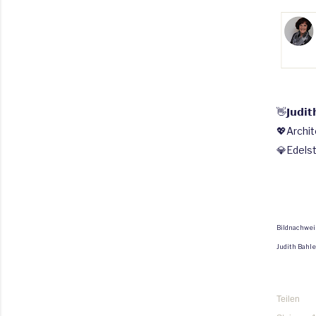
👋
𝗝𝘂𝗱𝗶𝘁
💖
Archit
💎Edels
Bildnachwei
Judith Bahle
Teilen