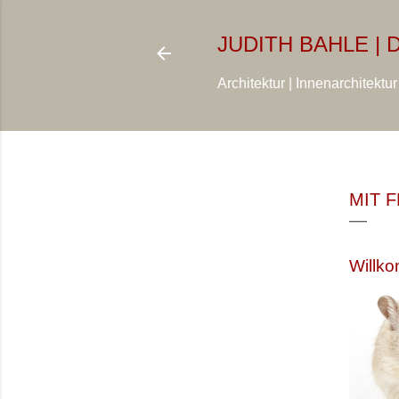
JUDITH BAHLE |
Architektur | Innenarchitektu
Teilen
MIT 
Willk