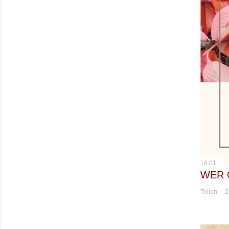
16:01
WER 
Teilen
2