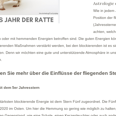
Astrologie 
Wie in jedem 
Position der 
(Jahressterne)
achten, welc
n oder mit hemmenden Energien betroffen sind. Die guten Energien kö
vierenden Maßnahmen verstärkt werden, bei den blockierenden ist es si
en. Denn wir möchten eine gute und unterstützende Atmosphäre in un
n.
en Sie mehr über die Einflüsse der fliegenden St
it dem 5er Jahresstern
tärksten blockierende Energie ist dem Stern Fünf zugeordnet. Die Fünf
2020 im Osten. Um hier die Hemmung so gering wie möglich zu halten, 
en Gegenstand, wie eine Schale, einen Kerzenleuchter oder auch an