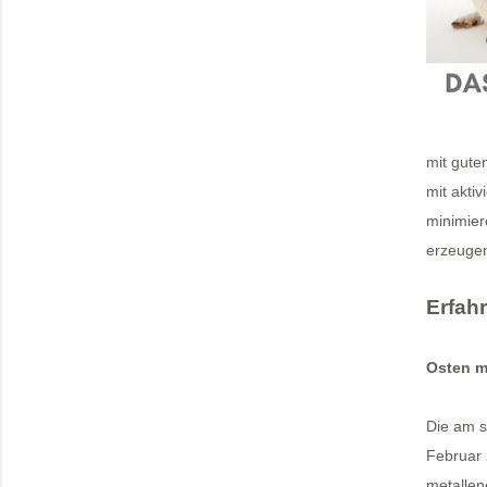
mit gute
mit akti
minimier
erzeuge
Erfahr
Osten m
Die am s
Februar 
metallen