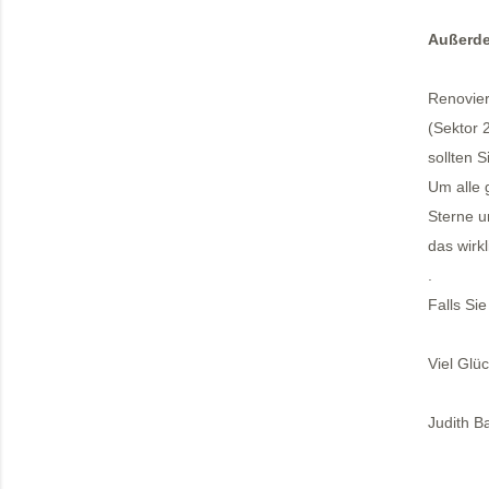
Außerde
Renovier
(Sektor 
sollten 
Um alle 
Sterne u
das wirk
.
Falls Si
Viel Glü
Judith B